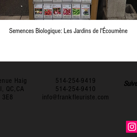
Semences Biologique: Les Jardins de l'Écoumène
enue Haig
514-254-9419
Suive
l, QC,CA
514-254-9410
 3E8
info@frankfleuriste.com