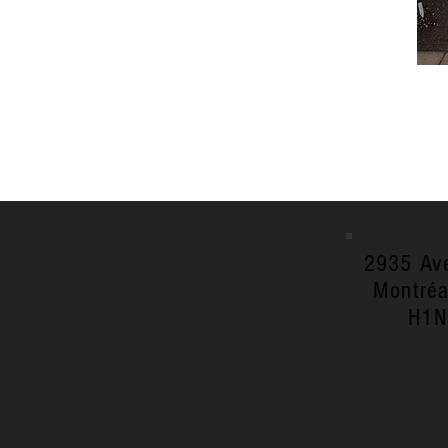
2935 Av
Montréa
H1N