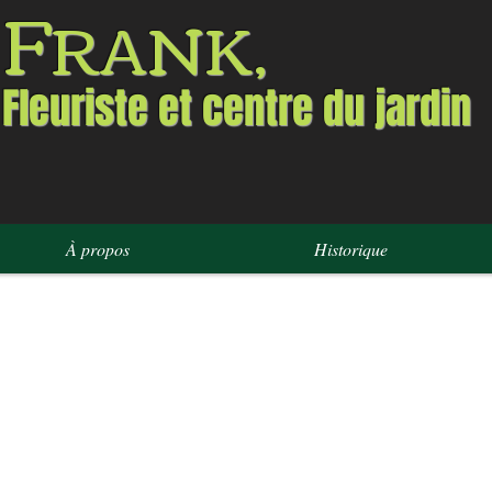
F
RANK,
Fleuriste et centre du jardin
À propos
Historique