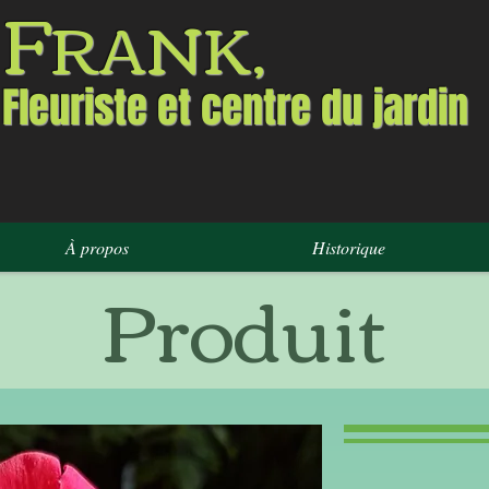
F
RANK,
Fleuriste et centre du jardin
À propos
Historique
Produit