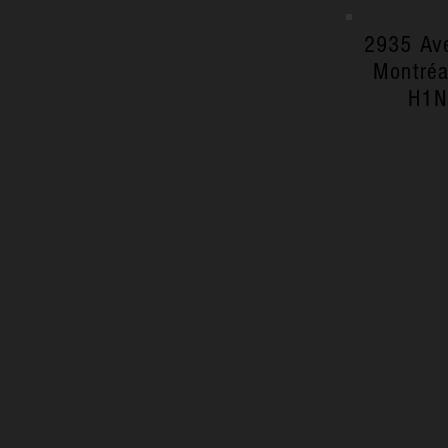
2935 Av
Montréa
H1N