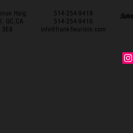
enue Haig
514-254-9419
Suive
l, QC,CA
514-254-9410
 3E8
info@frankfleuriste.com