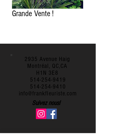
Grande Vente !
2935 Avenue Haig
Montréal, QC,CA
H1N 3E8
514-254-9419
514-254-9410
info@frankfleuriste.com
Suivez nous!