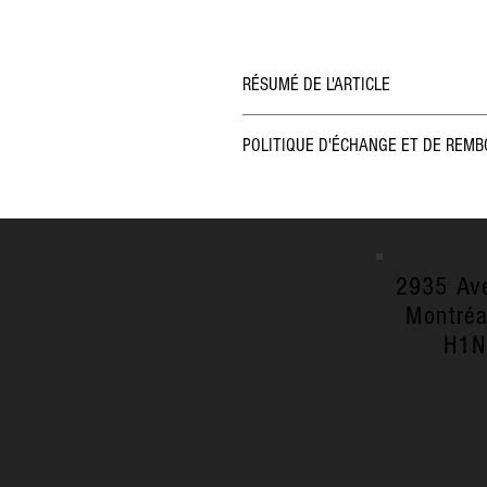
RÉSUMÉ DE L'ARTICLE
Détails d'article. Saisissez ici le
POLITIQUE D'ÉCHANGE ET DE REM
et autres détails utiles. Vous po
complémentaire. Cet emplacemen
Politique d'échange et de rembo
cet article à vos clients. Les cli
conditions d'échange et de remb
possible sur un article avant de
votre site. Énoncez clairement vo
détails supplémentaires.
confiance avec vos clients et leu
2935 Av
toute sécurité.
Montréa
H1N