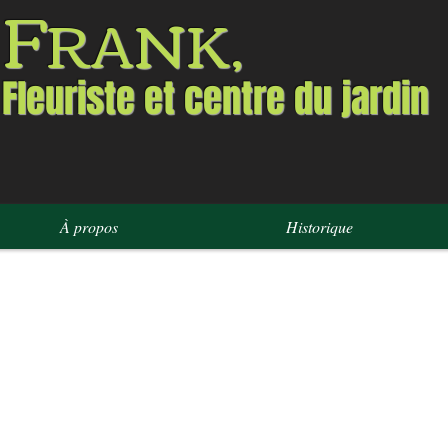
F
RANK,
Fleuriste et centre du jardin
À propos
Historique