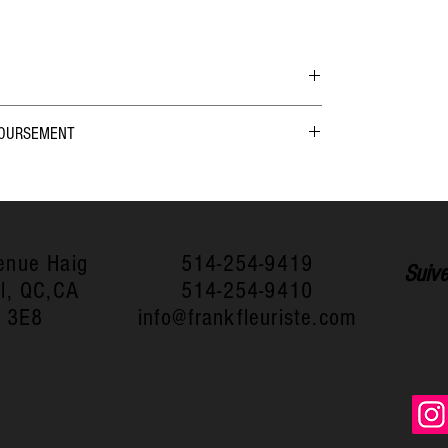
s caractéristiques de l'article : taille, matière 
BOURSEMENT
uvez aussi ajouter ici toute information 
t est idéal pour expliquer les avantages de 
ursement. Informez vos visiteurs des 
ents aiment avoir le plus d'informations 
oursement des articles qu'ils achètent sur 
 l'acheter. Rassurez vos clients avec des 
s conditions afin d'établir une relation de 
r permettre ainsi d'acheter sur votre site en 
enue Haig
514-254-9419
Suive
l, QC,CA
514-254-9410
 3E8
info@frankfleuriste.com